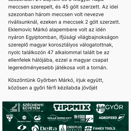
meccsen szerepelt, és 45 gólt szerzett. Az idei
szezonban három meccsen volt nevezve
riválisunknál, ezeken a meccsek 2 gólt szerzett.
Eklemovic Márkó alapembere volt az idén
nyáron Egyiptomban, ifjúsági világbajnokságon
szereplő magyar korosztályos válogatottnak,
nyolc találkozón 47 alkalommal talált be az
ellenfelek hálójába, ezzel a magyar csapat
legeredményesebb játékosa volt a tornán.
Köszöntünk Győrben Márkó, írjuk együtt,
közösen a győri férfi kézilabda jövőjét