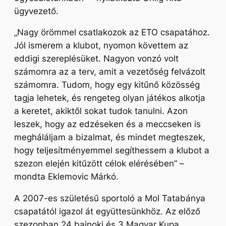
ügyvezető.
„Nagy örömmel csatlakozok az ETO csapatához.
Jól ismerem a klubot, nyomon követtem az
eddigi szereplésüket. Nagyon vonzó volt
számomra az a terv, amit a vezetőség felvázolt
számomra. Tudom, hogy egy kitűnő közösség
tagja lehetek, és rengeteg olyan játékos alkotja
a keretet, akiktől sokat tudok tanulni. Azon
leszek, hogy az edzéseken és a meccseken is
megháláljam a bizalmat, és mindet megteszek,
hogy teljesítményemmel segíthessem a klubot a
szezon elején kitűzött célok elérésében”
–
mondta Eklemovic Márkó.
A 2007-es születésű sportoló a Mol Tatabánya
csapatától igazol át együttesünkhöz. Az előző
szezonban 24 bajnoki és 3 Magyar Kupa