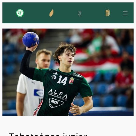
Ugrás
a
tartalomhoz