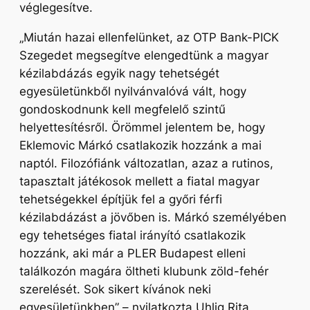
véglegesítve.
„Miután hazai ellenfelünket, az OTP Bank-PICK
Szegedet megsegítve elengedtünk a magyar
kézilabdázás egyik nagy tehetségét
egyesületünkből nyilvánvalóvá vált, hogy
gondoskodnunk kell megfelelő szintű
helyettesítésről. Örömmel jelentem be, hogy
Eklemovic Márkó csatlakozik hozzánk a mai
naptól. Filozófiánk változatlan, azaz a rutinos,
tapasztalt játékosok mellett a fiatal magyar
tehetségekkel építjük fel a győri férfi
kézilabdázást a jövőben is. Márkó személyében
egy tehetséges fiatal irányító csatlakozik
hozzánk, aki már a PLER Budapest elleni
találkozón magára öltheti klubunk zöld-fehér
szerelését. Sok sikert kívánok neki
egyesületünkben”
– nyilatkozta Uhlig Rita