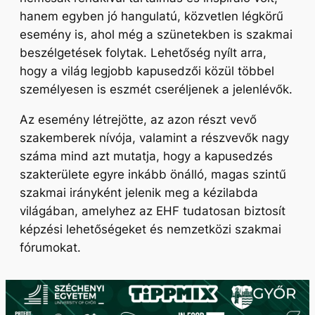
hanem egyben jó hangulatú, közvetlen légkörű
esemény is, ahol még a szünetekben is szakmai
beszélgetések folytak. Lehetőség nyílt arra,
hogy a világ legjobb kapusedzői közül többel
személyesen is eszmét cseréljenek a jelenlévők.
Az esemény létrejötte, az azon részt vevő
szakemberek nívója, valamint a részvevők nagy
száma mind azt mutatja, hogy a kapusedzés
szakterülete egyre inkább önálló, magas szintű
szakmai irányként jelenik meg a kézilabda
világában, amelyhez az EHF tudatosan biztosít
képzési lehetőségeket és nemzetközi szakmai
fórumokat.