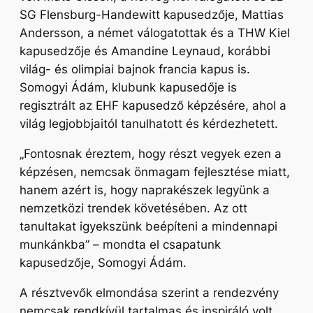
SG Flensburg-Handewitt kapusedzője, Mattias
Andersson, a német válogatottak és a THW Kiel
kapusedzője és Amandine Leynaud, korábbi
világ- és olimpiai bajnok francia kapus is.
Somogyi Ádám, klubunk kapusedője is
regisztrált az EHF kapusedző képzésére, ahol a
világ legjobbjaitól tanulhatott és kérdezhetett.
„Fontosnak éreztem, hogy részt vegyek ezen a
képzésen, nemcsak önmagam fejlesztése miatt,
hanem azért is, hogy naprakészek legyünk a
nemzetközi trendek követésében. Az ott
tanultakat igyekszünk beépíteni a mindennapi
munkánkba”
– mondta el csapatunk
kapusedzője, Somogyi Ádám.
A résztvevők elmondása szerint a rendezvény
nemcsak rendkívül tartalmas és inspiráló volt,