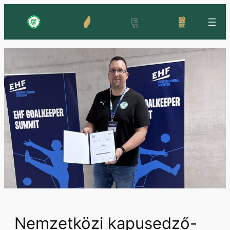
Ugrás
a
tartalomhoz
Nemzetközi kapusedző-