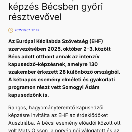
képzés Bécsben győri
résztvevővel
2025.10.07. 17:42
Az Európai Kézilabda Szövetség (EHF)
szervezésében 2025. október 2–3. között
Bécs adott otthont annak az intenzív
kapusedző-képzésnek, amelyre 130
szakember érkezett 28 különböző országból.
A kétnapos esemény elméleti és gyakorlati
programon részt vett Somogyi Ádám
kapusedzőnk is.
Rangos, hagyományteremtő kapusedzői
képzésre invitálta az EHF az érdeklődőket
Ausztriába. A bécsi esemény előadói között ott
volt Mats Olsson, a norvég női válogatott és az