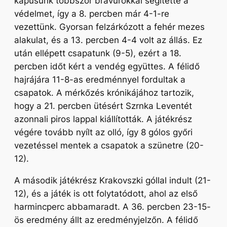
kapusunk többször bravúrokkal segítette a
védelmet, így a 8. percben már 4-1-re
vezettünk. Gyorsan felzárkózott a fehér mezes
alakulat, és a 13. percben 4-4 volt az állás. Ez
után ellépett csapatunk (9-5), ezért a 18.
percben időt kért a vendég együttes. A félidő
hajrájára 11-8-as eredménnyel fordultak a
csapatok. A mérkőzés krónikájához tartozik,
hogy a 21. percben ütésért Szrnka Leventét
azonnali piros lappal kiállították. A játékrész
végére tovább nyílt az olló, így 8 gólos győri
vezetéssel mentek a csapatok a szünetre (20-
12).
A második játékrész Krakovszki góllal indult (21-
12), és a játék is ott folytatódott, ahol az első
harmincperc abbamaradt. A 36. percben 23-15-
ös eredmény állt az eredményjelzőn. A félidő