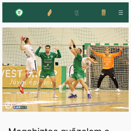
Ugrás
a
tartalomhoz