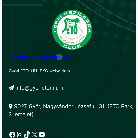
ETO UNIVERSITY HANDBALL TEAM
Győri ETO-UNI FKC weboldala
info@gyorietouni.hu
9027 Győr, Nagysándor József u. 31. (ETO Park,
2. emelet)
Facebook
Instagram
TikTok
X
YouTube