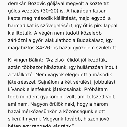
derekán Bozovic góljával megvolt a közte tíz
gólos vezetés (30-20) is. A hajrában Kusan
kapta meg második kiállítását, majd egyből a
harmadikat is szövegelésért, így őt is pirs lappal
kiállították. A végén nem tudott közelebb
zárkózni a győri alakulathoz a Budakalász, így
magabiztos 34-26-os hazai győzelem született.
Kilvinger Bálint
: ”Az első félidőt jól kezdtük,
aztán többször hibáztunk, így hullámzóan indult
a találkozó. Nem vagyok elégedett a második
játékrésszel. Sajnálom a két sérülést, jobbulást
kívánok ellenfelünk játékosainak. Próbáltam
több mindent gyakorolni, volt, ami tetszett volt,
ami nem. Nagyon örülök neki, hogy a három
hazai mérkőzésünkön a közönségünk előtt
sikerült nyerni. Megyünk tovább, hiszen jövő
héten egy rangadó vár ránk.”