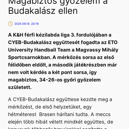
Magabiztos győzelem a
Budakalász ellen
2025.09.19. 20:18
A K&H férfi kézilabda liga 3. fordulójában a
CYEB-Budakalász együttesét fogadta az ETO
University Handball Team a Magvassy Mihály
Sportcsarnokban. A mérkőzés sorsa az első
félidőben eldőlt, a második játékrészben már
nem volt kérdés a két pont sorsa, így
magabiztos, 34-26-os győri győzelem
született.
A CYEB-Budakalász együttese kezdte meg a
mérkőzést, de első helyzetüket, egy
hétméterest Brasen hárítani tudta. A meccs
elején több hibát vétett mindkét együttes, de