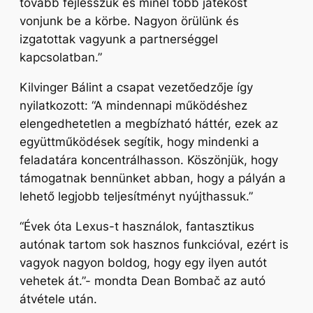
tovább fejlesszük és minél több játékost
vonjunk be a körbe. Nagyon örülünk és
izgatottak vagyunk a partnerséggel
kapcsolatban.”
Kilvinger Bálint a csapat vezetőedzője így
nyilatkozott:
“A mindennapi működéshez
elengedhetetlen a megbízható háttér, ezek az
együttműködések segítik, hogy mindenki a
feladatára koncentrálhasson. Köszönjük, hogy
támogatnak bennünket abban, hogy a pályán a
lehető legjobb teljesítményt nyújthassuk.”
“Évek óta Lexus-t használok, fantasztikus
autónak tartom sok hasznos funkcióval, ezért is
vagyok nagyon boldog, hogy egy ilyen autót
vehetek át.”-
mondta Dean Bombač az autó
átvétele után.