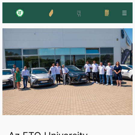
Ugrás
a
tartalomhoz