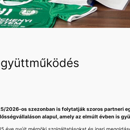
 együttműködés
025/2026-os szezonban is folytatják szoros partneri
elősségvállaláson alapul, amely az elmúlt évben is 
15 éve nyújt mérnöki szolgáltatásokat és ipari megoldás