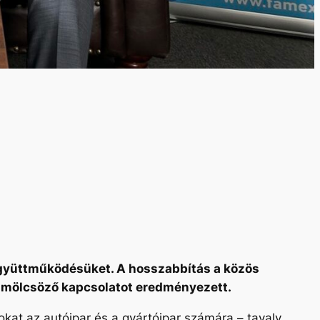
 együttműködésüket. A hosszabbítás a közös
gyümölcsöző kapcsolatot eredményezett.
okat az autóipar és a gyártóipar számára – tavaly