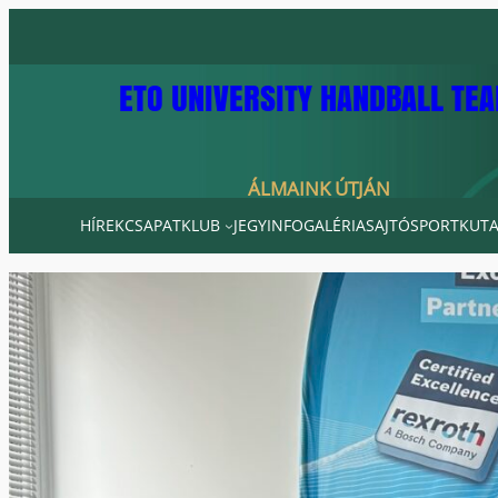
Ugrás
a
tartalomhoz
ETO UNIVERSITY HANDBALL TE
ÁLMAINK ÚTJÁN
HÍREK
CSAPAT
KLUB
JEGYINFO
GALÉRIA
SAJTÓ
SPORTKUTA