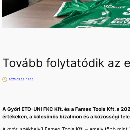
Tovább folytatódik az
2025.05.23. 11:25
A Győri ETO-UNI FKC Kft. és a Famex Tools Kft. a 2
értékeken, a kölcsönös bizalmon és a közösségi fel
A győri székhelyű Famex Tools Kft. – amely több mint 