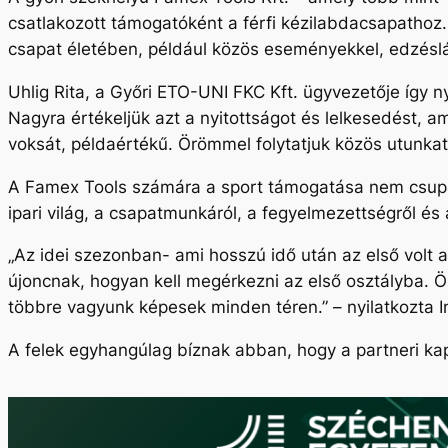
csatlakozott támogatóként a férfi kézilabdacsapathoz
csapat életében, például közös eseményekkel, edzés
Uhlig Rita, a Győri ETO-UNI FKC Kft. ügyvezetője így n
Nagyra értékeljük azt a nyitottságot és lelkesedést, am
voksát, példaértékű. Örömmel folytatjuk közös utunk
A Famex Tools számára a sport támogatása nem csupán
ipari világ, a csapatmunkáról, a fegyelmezettségről és
„Az idei szezonban- ami hosszú idő után az első volt
újoncnak, hogyan kell megérkezni az első osztályba. Ör
többre vagyunk képesek minden téren.” – nyilatkozta I
A felek egyhangúlag bíznak abban, hogy a partneri kap