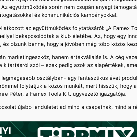
. Az együttműködés során nem csupán anyagi támogatást
látogatásokkal és kommunikációs kampányokkal.
yilatkozott az együttműködés folytatásáról:
„A Famex To
ellyel bekapcsolódtak a klub életébe. Az, hogy egy innova
at, és bízunk benne, hogy a jövőben még több közös ke
 marketingeszköz, hanem értékvállalás is. A cég vezet
 a kitartásról szól – ezek pedig azok az alapértékek, a
 a legmagasabb osztályban- egy fantasztikus évet produ
ömmel folytatjuk a közös munkát, mert hisszük, hogy a s
mre Péter, a Famex Tools Kft. ügyvezető igazgatója.
csolat újabb lendületet ad mind a csapatnak, mind a ré