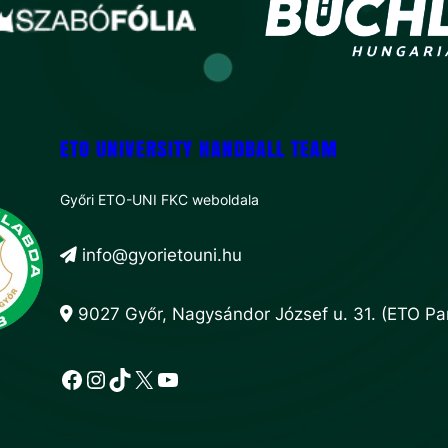
ETO UNIVERSITY HANDBALL TEAM
Győri ETO-UNI FKC weboldala
info@gyorietouni.hu
9027 Győr, Nagysándor József u. 31. (ETO Par
Facebook
Instagram
TikTok
X
YouTube