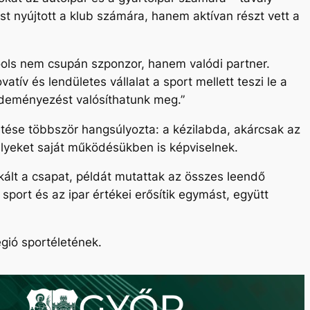
 nyújtott a klub számára, hanem aktívan részt vett a
ols nem csupán szponzor, hanem valódi partner.
tív és lendületes vállalat a sport mellett teszi le a
zdeményezést valósíthatunk meg.”
ése többször hangsúlyozta: a kézilabda, akárcsak az
melyeket saját működésükben is képviselnek.
kált a csapat, példát mutattak az összes leendő
port és az ipar értékei erősítik egymást, együtt
gió sportéletének.