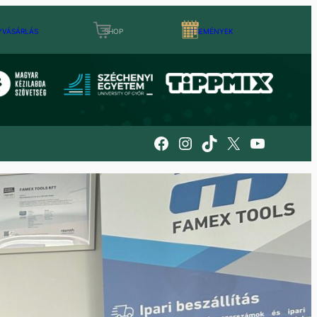
YVÁSÁRLÁS
SHOP
ESEMÉNYEK
Facebook
Instagram
TikTok
X
YouTube