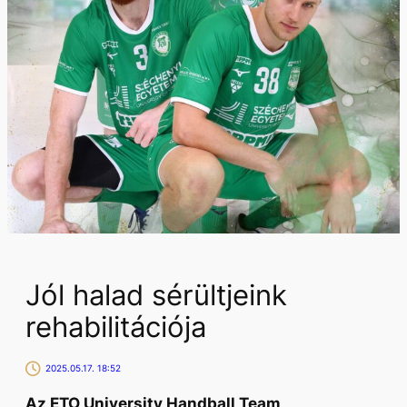
Jól halad sérültjeink
rehabilitációja
2025.05.17. 18:52
Az ETO University Handball Team