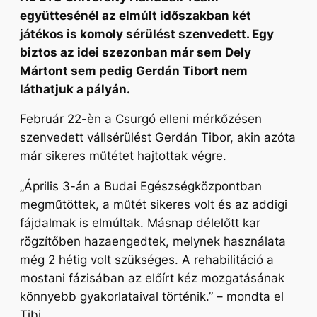
együttesénél az elmúlt időszakban két
játékos is komoly sérülést szenvedett. Egy
biztos az idei szezonban már sem Dely
Mártont sem pedig Gerdán Tibort nem
láthatjuk a pályán.
Február 22-èn a Csurgó elleni mérkőzésen
szenvedett vállsérülést Gerdán Tibor, akin azóta
már sikeres műtétet hajtottak végre.
„Április 3-án a Budai Egészségközpontban
megműtöttek, a műtét sikeres volt és az addigi
fájdalmak is elmúltak. Másnap délelőtt kar
rögzítőben hazaengedtek, melynek használata
még 2 hétig volt szükséges. A rehabilitáció a
mostani fázisában az előírt kéz mozgatásának
könnyebb gyakorlataival történik.”
– mondta el
Tibi.