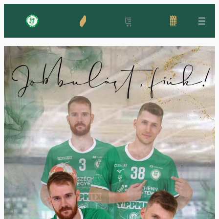
Ugrás
a
tartalomhoz