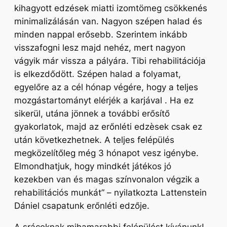
kihagyott edzések miatti izomtömeg csökkenés
minimalizálásán van. Nagyon szépen halad és
minden nappal erősebb. Szerintem inkább
visszafogni lesz majd nehéz, mert nagyon
vágyik már vissza a pályára. Tibi rehabilitációja
is elkezdődött. Szépen halad a folyamat,
egyelőre az a cél hónap végére, hogy a teljes
mozgástartományt elérjék a karjával . Ha ez
sikerül, utána jönnek a további erősítő
gyakorlatok, majd az erőnléti edzèsek csak ez
után következhetnek. A teljes felépülés
megközelítőleg még 3 hónapot vesz igénybe.
Elmondhatjuk, hogy mindkét játékos jó
kezekben van és magas színvonalon végzik a
rehabilitációs munkát”
– nyilatkozta Lattenstein
Dániel csapatunk erőnléti edzője.