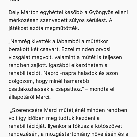
Dely Márton egyhéttel később a Gyöngyös elleni
mérkőzésen szenvedett súlyos sérülést. A
játékost azóta megműtötték.
„Nemrég kivették a lábamból a műtétkor
berakott két csavart. Ezzel minden orvosi
vizsgálat megvolt, valamint a műtét is teljesen
rendben zajlott. Igazából elkezdhetem a
rehabilitációt. Napról-napra haladok és azon
dolgozom, hogy minél hamarabb
csatlakozhassak a csapathoz.”
– mondta el
állapotáról Marci.
„Szerencsére Marci műtétjénél minden rendben
volt így időben meg tudtuk kezdeni a
rehabilitációját. Ilyenkor a fókusz a kötőszövet
rendezésén, a mozgástartomány növelésén és a