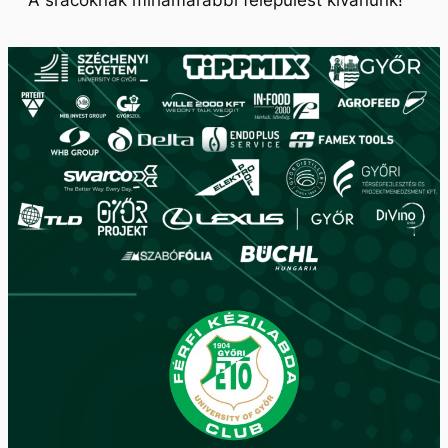
A srácoknak mihamarabbi felépülést kívánunk!