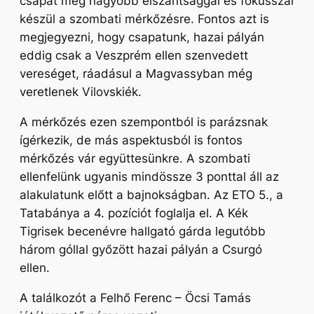
csapat még nagyobb elszántsággal és fókusszal
készül a szombati mérkőzésre. Fontos azt is
megjegyezni, hogy csapatunk, hazai pályán
eddig csak a Veszprém ellen szenvedett
vereséget, ráadásul a Magvassyban még
veretlenek Vilovskiék.
A mérkőzés ezen szempontból is parázsnak
ígérkezik, de más aspektusból is fontos
mérkőzés vár együttesünkre. A szombati
ellenfelünk ugyanis mindössze 3 ponttal áll az
alakulatunk előtt a bajnokságban. Az ETO 5., a
Tatabánya a 4. pozíciót foglalja el. A Kék
Tigrisek becenévre hallgató gárda legutóbb
három góllal győzött hazai pályán a Csurgó
ellen.
A találkozót a Felhő Ferenc – Öcsi Tamás