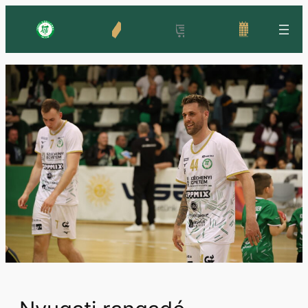
Ugrás
a
tartalomhoz