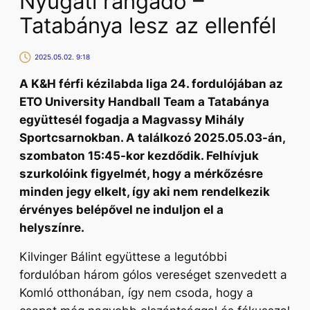
Nyugati rangadó –
Tatabánya lesz az ellenfél
2025.05.02. 9:18
A K&H férfi kézilabda liga 24. fordulójában az
ETO University Handball Team a Tatabánya
együttesél fogadja a Magvassy Mihály
Sportcsarnokban. A találkozó 2025.05.03-án,
szombaton 15:45-kor kezdődik. Felhívjuk
szurkolóink figyelmét, hogy a mérkőzésre
minden jegy elkelt, így aki nem rendelkezik
érvényes belépővel ne induljon el a
helyszínre.
Kilvinger Bálint együttese a legutóbbi
fordulóban három gólos vereséget szenvedett a
Komló otthonában, így nem csoda, hogy a