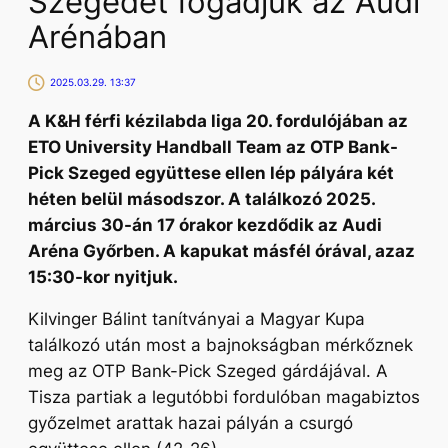
Szegedet fogadjuk az Audi
Arénában
2025.03.29. 13:37
A K&H férfi kézilabda liga 20. fordulójában az
ETO University Handball Team az OTP Bank-
Pick Szeged együttese ellen lép pályára két
héten belül másodszor. A találkozó 2025.
március 30-án 17 órakor kezdődik az Audi
Aréna Győrben. A kapukat másfél órával, azaz
15:30-kor nyitjuk.
Kilvinger Bálint tanítványai a Magyar Kupa
találkozó után most a bajnokságban mérkőznek
meg az OTP Bank-Pick Szeged gárdájával. A
Tisza partiak a legutóbbi fordulóban magabiztos
győzelmet arattak hazai pályán a csurgó