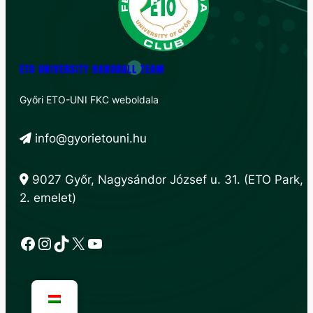
ETO UNIVERSITY HANDBALL TEAM
Győri ETO-UNI FKC weboldala
info@gyorietouni.hu
9027 Győr, Nagysándor József u. 31. (ETO Park,
2. emelet)
Facebook
Instagram
TikTok
X
YouTube