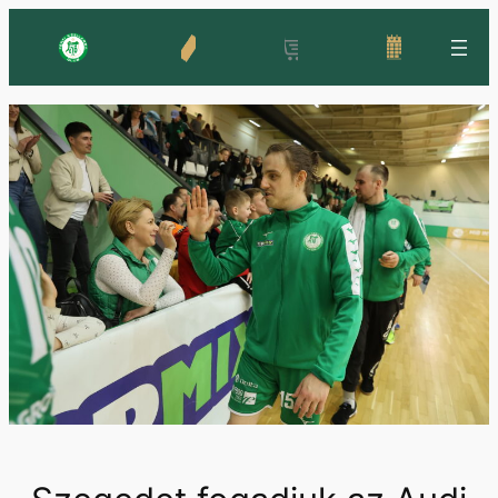
Ugrás
a
tartalomhoz