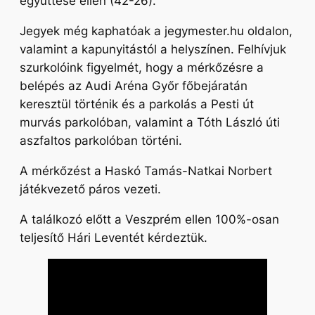
együttese ellen (42-26).
Jegyek még kaphatóak a jegymester.hu oldalon,
valamint a kapunyitástól a helyszínen.
Felhívjuk
szurkolóink figyelmét, hogy a mérkőzésre a
belépés az Audi Aréna Győr főbejáratán
keresztül történik és a parkolás a Pesti út
murvás parkolóban, valamint a Tóth László úti
aszfaltos parkolóban történi.
A mérkőzést a Haskó Tamás-Natkai Norbert
játékvezető páros vezeti.
A találkozó előtt a Veszprém ellen 100%-osan
teljesítő Hári Leventét kérdeztük.