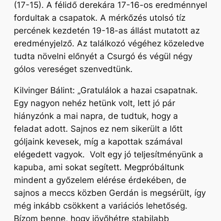
(17-15). A félidő derekára 17-16-os eredménnyel
fordultak a csapatok. A mérkőzés utolsó tíz
percének kezdetén 19-18-as állást mutatott az
eredményjelző. Az találkozó végéhez közeledve
tudta növelni előnyét a Csurgó és végül négy
gólos vereséget szenvedtünk.
Kilvinger Bálint:
„Gratulálok a hazai csapatnak.
Egy nagyon nehéz hetünk volt, lett jó pár
hiányzónk a mai napra, de tudtuk, hogy a
feladat adott. Sajnos ez nem sikerült a lőtt
góljaink kevesek, míg a kapottak számával
elégedett vagyok. Volt egy jó teljesítményünk a
kapuba, ami sokat segített. Megpróbáltunk
mindent a győzelem elérése érdekében, de
sajnos a meccs közben Gerdán is megsérült, így
még inkább csökkent a variációs lehetőség.
Bízom benne, hogy jövőhétre stabilabb