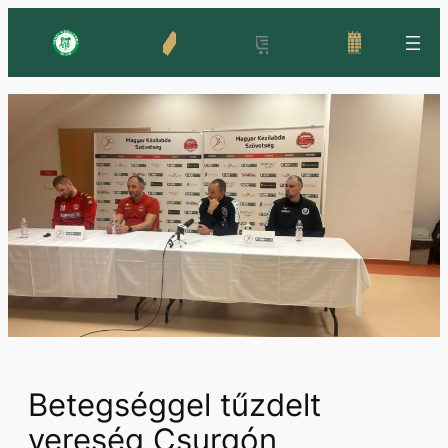
Ugrás
a
tartalomhoz
Betegséggel tűzdelt
vereség Csurgón