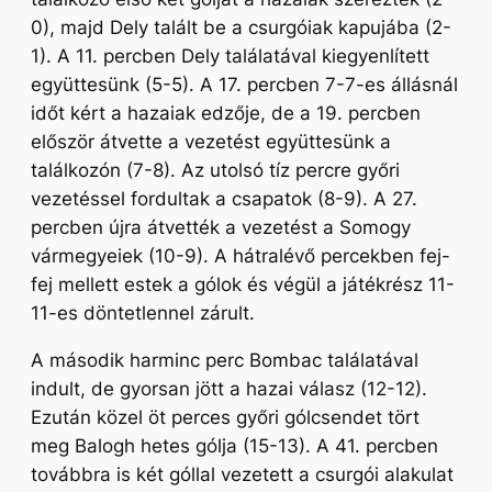
0), majd Dely talált be a csurgóiak kapujába (2-
1). A 11. percben Dely találatával kiegyenlített
együttesünk (5-5). A 17. percben 7-7-es állásnál
időt kért a hazaiak edzője, de a 19. percben
először átvette a vezetést együttesünk a
találkozón (7-8). Az utolsó tíz percre győri
vezetéssel fordultak a csapatok (8-9). A 27.
percben újra átvették a vezetést a Somogy
vármegyeiek (10-9). A hátralévő percekben fej-
fej mellett estek a gólok és végül a játékrész 11-
11-es döntetlennel zárult.
A második harminc perc Bombac találatával
indult, de gyorsan jött a hazai válasz (12-12).
Ezután közel öt perces győri gólcsendet tört
meg Balogh hetes gólja (15-13). A 41. percben
továbbra is két góllal vezetett a csurgói alakulat