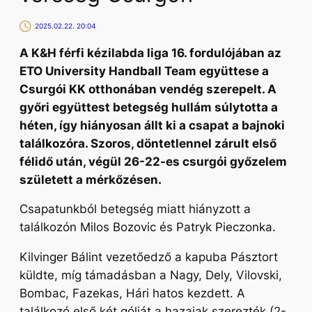
2025.02.22. 20:04
A K&H férfi kézilabda liga 16. fordulójában az
ETO University Handball Team együttese a
Csurgói KK otthonában vendég szerepelt. A
győri együttest betegség hullám súlytotta a
héten, így hiányosan állt ki a csapat a bajnoki
találkozóra. Szoros, döntetlennel zárult első
félidő után, végül 26-22-es csurgói győzelem
született a mérkőzésen.
Csapatunkból betegség miatt hiányzott a
találkozón Milos Bozovic és Patryk Pieczonka.
Kilvinger Bálint vezetőedző a kapuba Pásztort
küldte, míg támadásban a Nagy, Dely, Vilovski,
Bombac, Fazekas, Hári hatos kezdett. A
találkozó első két gólját a hazaiak szerezték (2-