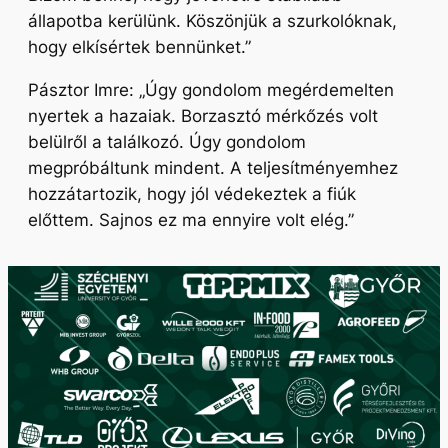
állapotba kerülünk. Köszönjük a szurkolóknak,
hogy elkísértek bennünket.”
Pásztor Imre:
„Úgy gondolom megérdemelten
nyertek a hazaiak. Borzasztó mérkőzés volt
belülről a találkozó. Úgy gondolom
megpróbáltunk mindent. A teljesítményemhez
hozzátartozik, hogy jól védekeztek a fiúk
előttem. Sajnos ez ma ennyire volt elég.”