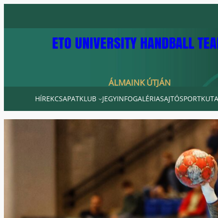
Ugrás
a
tartalomhoz
ETO UNIVERSITY HANDBALL TE
ÁLMAINK ÚTJÁN
HÍREK
CSAPAT
KLUB
JEGYINFO
GALÉRIA
SAJTÓ
SPORTKUTA