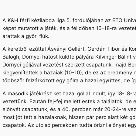
A K&H férfi kézilabda liga 5. fordulójában az ETO Un
képet mutatott a játék, és a félidőben 16-18-ra vezete
arattak a győri fiúk.
A keretből ezúttal Ásványi Gellért, Gerdán Tibor és K
Balogh, Dörnyei hatost küldte pályára Kilvinger Bálin
Dörnyei góljával vezetést szerzett csapatunk, majd Bom
kiegyenlítettek a hazaiak (10-10), de ez az eredmény 
többször felzárkózott egy gólra a hazai együttes, de íg
A második játékrész két hazai góllal indult, így 18-18
vezettünk. Ezután fej-fej mellett estek a találatok, d
előnyét csapatunk, és a 40. percben már 20-24-re veze
most jót tett a hazaiaknak, hiszen pár perc alatt két g
csapatok. Az utolsó percekben tudta őrizni előnyét e