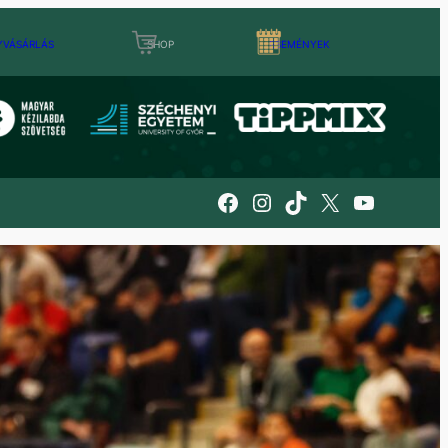
YVÁSÁRLÁS
SHOP
ESEMÉNYEK
Facebook
Instagram
TikTok
X
YouTube