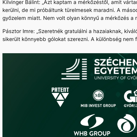
Kilvinger Bálint: „Azt kaptam a mérkőzéstől, amit várt
kerülni, de mi próbáltunk türelmesek maradni. A másodi
győzelem miatt. Nem volt olyan könnyű a mérkőzés a r
Pásztor Imre: „Szeretnék gratulálni a hazaiaknak, kivál
sikerült könnyebb gólokat szerezni. A különbség nem 