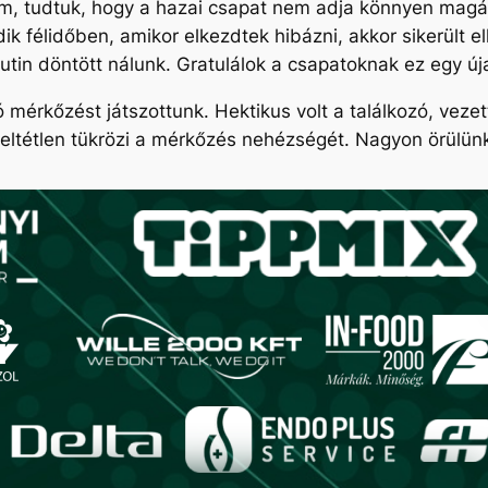
am, tudtuk, hogy a hazai csapat nem adja könnyen magát.
k félidőben, amikor elkezdtek hibázni, akkor sikerült e
utin döntött nálunk. Gratulálok a csapatoknak ez egy ú
ó mérkőzést játszottunk. Hektikus volt a találkozó, veze
feltétlen tükrözi a mérkőzés nehézségét. Nagyon örülün