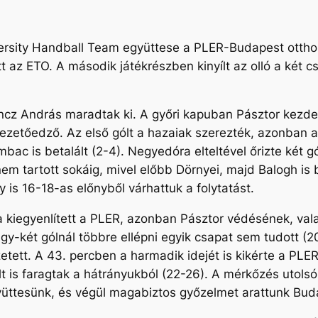
iversity Handball Team együttese a PLER-Budapest otth
tt az ETO. A második játékrészben kinyílt az olló a két
oncz András maradtak ki. A győri kapuban Pásztor kezde
t vezetőedző. Az első gólt a hazaiak szerezték, azonba
bac is betalált (2-4). Negyedóra elteltével őrizte két g
nem tartott sokáig, mivel előbb Dörnyei, majd Balogh is
y is 16-18-as előnyből várhattuk a folytatást.
-ra kiegyenlített a PLER, azonban Pásztor védésének, va
e egy-két gólnál többre ellépni egyik csapat sem tudott
tett. A 43. percben a harmadik idejét is kikérte a PLE
ólt is faragtak a hátrányukból (22-26). A mérkőzés utolsó
gyüttesünk, és végül magabiztos győzelmet arattunk Bud