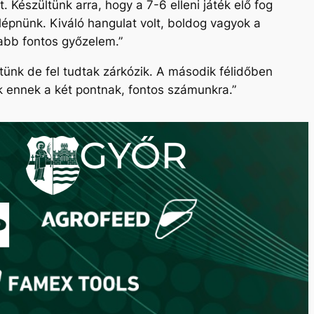
 Készültünk arra, hogy a 7-6 elleni játék elő fog
llépnünk. Kiváló hangulat volt, boldog vagyok a
jabb fontos győzelem.”
ttünk de fel tudtak zárkózik. A második félidőben
k ennek a két pontnak, fontos számunkra.”