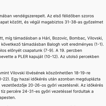
onában vendégszerepelt. Az első félidőben szoros
 csapat között, és végül magabiztos 31-38-as győzelmet
tt, míg támadásban a Hári, Bozovic, Bombac, Vilovski,
n a következő támadásban Balogh volt eredményes (1-1).
ólos előnyét csapatunk (7-9). A 19. percben
 bevette a PLER kapuját (10-12). Az utolsó percekben
lamint Vilovski lövésének köszönhetően 18-19-re
 (20-22). Egy hazai időkérés után azonban megduplázta
R vezetőedzője 20-26-os győri vezetésnél. Az időkérés
 tíz percére 24-31-es győri vezetéssel fordultak a
apesten.