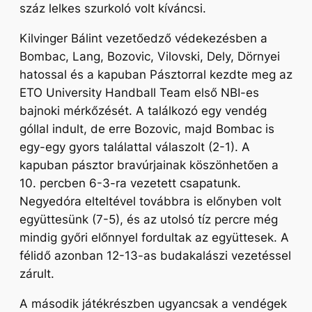
száz lelkes szurkoló volt kíváncsi.
Kilvinger Bálint vezetőedző védekezésben a
Bombac, Lang, Bozovic, Vilovski, Dely, Dörnyei
hatossal és a kapuban Pásztorral kezdte meg az
ETO University Handball Team első NBI-es
bajnoki mérkőzését. A találkozó egy vendég
góllal indult, de erre Bozovic, majd Bombac is
egy-egy gyors találattal válaszolt (2-1). A
kapuban pásztor bravúrjainak köszönhetően a
10. percben 6-3-ra vezetett csapatunk.
Negyedóra elteltével továbbra is előnyben volt
együttesünk (7-5), és az utolsó tíz percre még
mindig győri előnnyel fordultak az együttesek. A
félidő azonban 12-13-as budakalászi vezetéssel
zárult.
A második játékrészben ugyancsak a vendégek