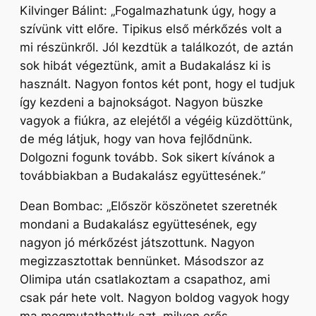
Kilvinger Bálint:
„Fogalmazhatunk úgy, hogy a
szívünk vitt előre. Tipikus első mérkőzés volt a
mi részünkről. Jól kezdtük a találkozót, de aztán
sok hibát végeztünk, amit a Budakalász ki is
használt. Nagyon fontos két pont, hogy el tudjuk
így kezdeni a bajnokságot. Nagyon büszke
vagyok a fiúkra, az elejétől a végéig küzdöttünk,
de még látjuk, hogy van hova fejlődnünk.
Dolgozni fogunk tovább. Sok sikert kívánok a
továbbiakban a Budakalász együttesének.”
Dean Bombac:
„Először köszönetet szeretnék
mondani a Budakalász együttesének, egy
nagyon jó mérkőzést játszottunk. Nagyon
megizzasztottak bennünket. Másodszor az
Olimipa után csatlakoztam a csapathoz, ami
csak pár hete volt. Nagyon boldog vagyok hogy