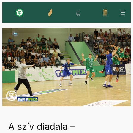
Ugrás
a
tartalomhoz
A szív diadala –