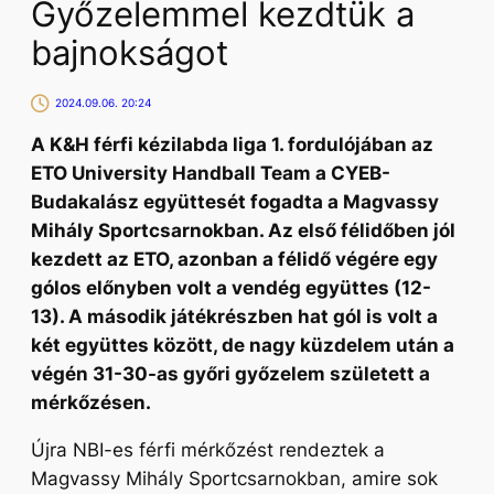
Győzelemmel kezdtük a
bajnokságot
2024.09.06. 20:24
A K&H férfi kézilabda liga 1. fordulójában az
ETO University Handball Team a CYEB-
Budakalász együttesét fogadta a Magvassy
Mihály Sportcsarnokban. Az első félidőben jól
kezdett az ETO, azonban a félidő végére egy
gólos előnyben volt a vendég együttes (12-
13). A második játékrészben hat gól is volt a
két együttes között, de nagy küzdelem után a
végén 31-30-as győri győzelem született a
mérkőzésen.
Újra NBI-es férfi mérkőzést rendeztek a
Magvassy Mihály Sportcsarnokban, amire sok