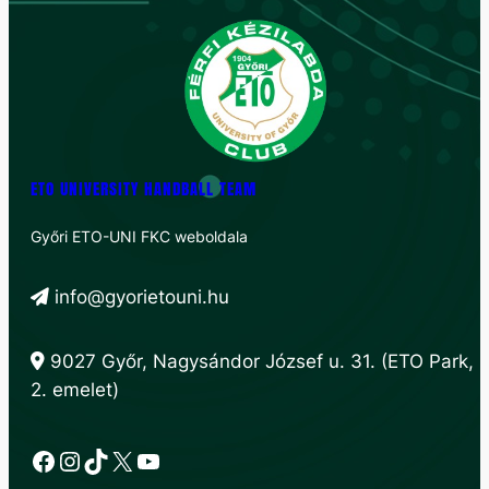
ETO UNIVERSITY HANDBALL TEAM
Győri ETO-UNI FKC weboldala
info@gyorietouni.hu
9027 Győr, Nagysándor József u. 31. (ETO Park,
2. emelet)
Facebook
Instagram
TikTok
X
YouTube