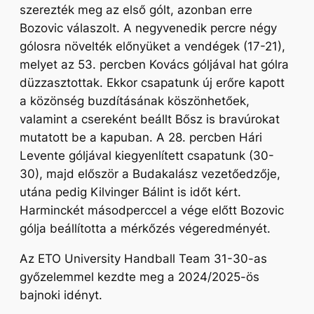
szerezték meg az első gólt, azonban erre
Bozovic válaszolt. A negyvenedik percre négy
gólosra növelték előnyüket a vendégek (17-21),
melyet az 53. percben Kovács góljával hat gólra
düzzasztottak. Ekkor csapatunk új erőre kapott
a közönség buzdításának köszönhetőek,
valamint a csereként beállt Bősz is bravúrokat
mutatott be a kapuban. A 28. percben Hári
Levente góljával kiegyenlített csapatunk (30-
30), majd először a Budakalász vezetőedzője,
utána pedig Kilvinger Bálint is időt kért.
Harminckét másodperccel a vége előtt Bozovic
gólja beállította a mérkőzés végeredményét.
Az ETO University Handball Team 31-30-as
győzelemmel kezdte meg a 2024/2025-ös
bajnoki idényt.