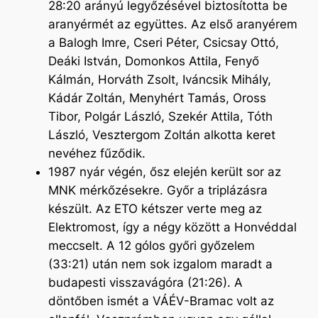
28:20 arányú legyőzésével biztosította be
aranyérmét az együttes. Az első aranyérem
a Balogh Imre, Cseri Péter, Csicsay Ottó,
Deáki István, Domonkos Attila, Fenyő
Kálmán, Horváth Zsolt, Iváncsik Mihály,
Kádár Zoltán, Menyhért Tamás, Oross
Tibor, Polgár László, Szekér Attila, Tóth
László, Vesztergom Zoltán alkotta keret
nevéhez fűződik.
1987 nyár végén, ősz elején került sor az
MNK mérkőzésekre. Győr a triplázásra
készült. Az ETO kétszer verte meg az
Elektromost, így a négy között a Honvéddal
meccselt. A 12 gólos győri győzelem
(33:21) után nem sok izgalom maradt a
budapesti visszavágóra (21:26). A
döntőben ismét a VÁÉV-Bramac volt az