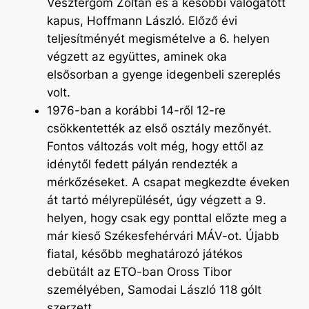
Vesztergom Zoltán és a későbbi válogatott
kapus, Hoffmann László. Előző évi
teljesítményét megismételve a 6. helyen
végzett az együttes, aminek oka
elsősorban a gyenge idegenbeli szereplés
volt.
1976-ban a korábbi 14-ről 12-re
csökkentették az első osztály mezőnyét.
Fontos változás volt még, hogy ettől az
idénytől fedett pályán rendezték a
mérkőzéseket. A csapat megkezdte éveken
át tartó mélyrepülését, úgy végzett a 9.
helyen, hogy csak egy ponttal előzte meg a
már kieső Székesfehérvári MÁV-ot. Újabb
fiatal, később meghatározó játékos
debütált az ETO-ban Oross Tibor
személyében, Samodai László 118 gólt
szerzett.