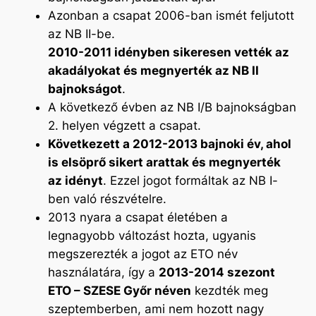
Azonban a csapat 2006-ban ismét feljutott
az NB II-be.
2010-2011 idényben sikeresen vették az
akadályokat és megnyerték az NB II
bajnokságot
.
A következő évben az NB I/B bajnokságban
2. helyen végzett a csapat.
Következett a 2012-2013 bajnoki év, ahol
is elsöprő sikert arattak és megnyerték
az idényt
. Ezzel jogot formáltak az NB I-
ben való részvételre.
2013 nyara a csapat életében a
legnagyobb változást hozta, ugyanis
megszerezték a jogot az ETO név
használatára, így a
2013-2014 szezont
ETO – SZESE Győr néven
kezdték meg
szeptemberben, ami nem hozott nagy