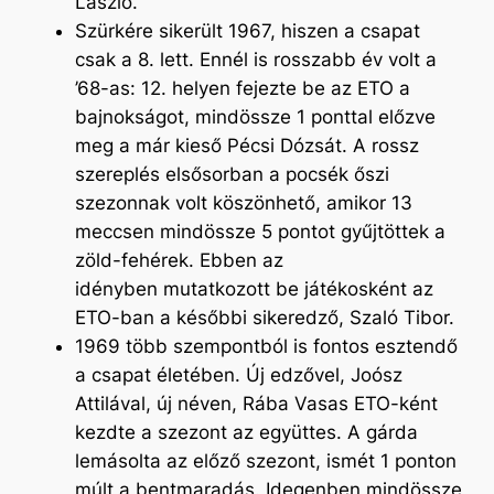
László.
Szürkére sikerült 1967, hiszen a csapat
csak a 8. lett. Ennél is rosszabb év volt a
’68-as: 12. helyen fejezte be az ETO a
bajnokságot, mindössze 1 ponttal előzve
meg a már kieső Pécsi Dózsát. A rossz
szereplés elsősorban a pocsék őszi
szezonnak volt köszönhető, amikor 13
meccsen mindössze 5 pontot gyűjtöttek a
zöld-fehérek. Ebben az
idényben mutatkozott be játékosként az
ETO-ban a későbbi sikeredző, Szaló Tibor.
1969 több szempontból is fontos esztendő
a csapat életében. Új edzővel, Joósz
Attilával, új néven, Rába Vasas ETO-ként
kezdte a szezont az együttes. A gárda
lemásolta az előző szezont, ismét 1 ponton
múlt a bentmaradás. Idegenben mindössze