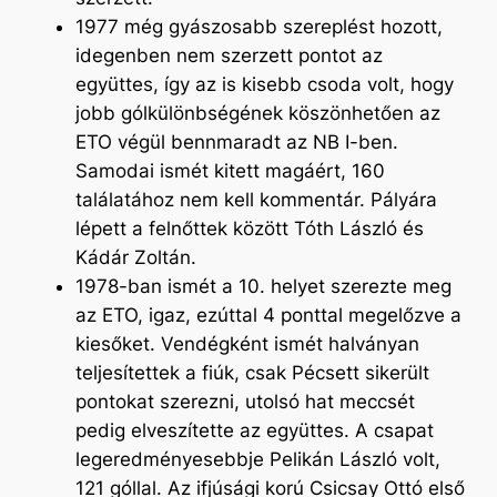
1977 még gyászosabb szereplést hozott,
idegenben nem szerzett pontot az
együttes, így az is kisebb csoda volt, hogy
jobb gólkülönbségének köszönhetően az
ETO végül bennmaradt az NB I-ben.
Samodai ismét kitett magáért, 160
találatához nem kell kommentár. Pályára
lépett a felnőttek között Tóth László és
Kádár Zoltán.
1978-ban ismét a 10. helyet szerezte meg
az ETO, igaz, ezúttal 4 ponttal megelőzve a
kiesőket. Vendégként ismét halványan
teljesítettek a fiúk, csak Pécsett sikerült
pontokat szerezni, utolsó hat meccsét
pedig elveszítette az együttes. A csapat
legeredményesebbje Pelikán László volt,
121 góllal. Az ifjúsági korú Csicsay Ottó első