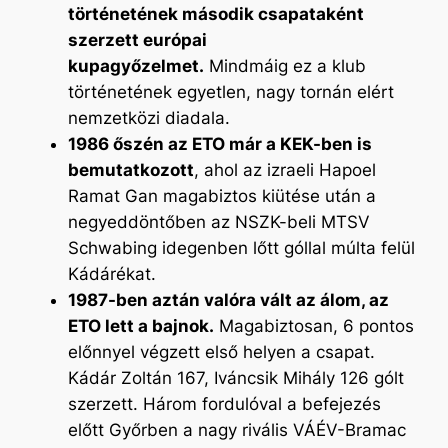
történetének második csapataként
szerzett európai
kupagyőzelmet.
Mindmáig ez a klub
történetének egyetlen, nagy tornán elért
nemzetközi diadala.
1986 őszén az ETO már a KEK-ben is
bemutatkozott
, ahol az izraeli Hapoel
Ramat Gan magabiztos kiütése után a
negyeddöntőben az NSZK-beli MTSV
Schwabing idegenben lőtt góllal múlta felül
Kádárékat.
1987-ben aztán valóra vált az álom, az
ETO lett a bajnok.
Magabiztosan, 6 pontos
előnnyel végzett első helyen a csapat.
Kádár Zoltán 167, Iváncsik Mihály 126 gólt
szerzett. Három fordulóval a befejezés
előtt Győrben a nagy rivális VÁÉV-Bramac