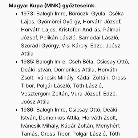
Magyar Kupa (MNK) győzteseink:
1973: Balogh Imre, Böröczki Gyula, Cséka
Lajos, Gyömörei György, Horváth József,
Horváth Lajos, Kristofori András, Pálmai
József, Pelikán László, Samodai László,
Szórádi György, Visi Károly. Edző: Joósz
Attila
1985: Balogh Imre, Cseh Béla, Csicsay Ottó,
Deáki István, Domonkos Attila, Horváth
Zsolt, Iváncsik Mihály, Kádár Zoltán, Oross
Tibor, Polgár László, Tóth László,
Vesztergom Zoltán, Vura József. Edző:
Joósz Attila
1986: Balogh Imre, Csicsay Ottó, Deáki
István, Domonkos Attila, Horváth Zsolt,
Iváncsik Mihály, Kádár Zoltán, Menyhért
Tamás, Oross Tibor, Polgár László, Tóth