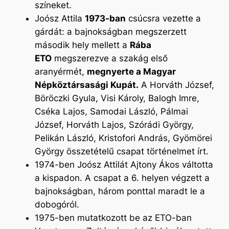
színeket.
Joósz Attila
1973-ban
csúcsra vezette a
gárdát: a bajnokságban megszerzett
második hely mellett a
Rába
ETO
megszerezve a szakág első
aranyérmét,
megnyerte a Magyar
Népköztársasági Kupát.
A Horváth József,
Böröczki Gyula, Visi Károly, Balogh Imre,
Cséka Lajos, Samodai László, Pálmai
József, Horváth Lajos, Szórádi György,
Pelikán László, Kristofori András, Gyömörei
György összetételű csapat történelmet írt.
1974-ben Joósz Attilát Ajtony Ákos váltotta
a kispadon. A csapat a 6. helyen végzett a
bajnokságban, három ponttal maradt le a
dobogóról.
1975-ben mutatkozott be az ETO-ban