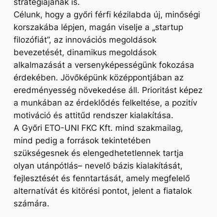
stratégiájának is.
Célunk, hogy a győri férfi kézilabda új, minőségi
korszakába lépjen, magán viselje a „startup
filozófiát”, az innovációs megoldások
bevezetését, dinamikus megoldások
alkalmazását a versenyképességünk fokozása
érdekében. Jövőképünk középpontjában az
eredményesség növekedése áll. Prioritást képez
a munkában az érdeklődés felkeltése, a pozitív
motiváció és attitűd rendszer kialakítása.
A Győri ETO-UNI FKC Kft. mind szakmailag,
mind pedig a források tekintetében
szükségesnek és elengedhetetlennek tartja
olyan utánpótlás– nevelő bázis kialakítását,
fejlesztését és fenntartását, amely megfelelő
alternatívát és kitörési pontot, jelent a fiatalok
számára.