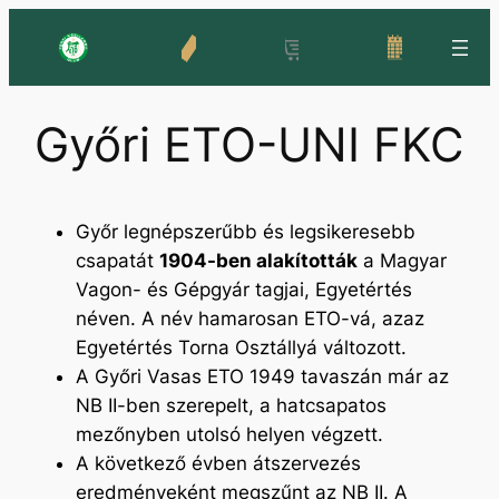
Ugrás
a
tartalomhoz
Győri ETO-UNI FKC
Győr legnépszerűbb és legsikeresebb
csapatát
1904-ben alakították
a Magyar
Vagon- és Gépgyár tagjai, Egyetértés
néven. A név hamarosan ETO-vá, azaz
Egyetértés Torna Osztállyá változott.
A Győri Vasas ETO 1949 tavaszán már az
NB II-ben szerepelt, a hatcsapatos
mezőnyben utolsó helyen végzett.
A következő évben átszervezés
eredményeként megszűnt az NB II. A