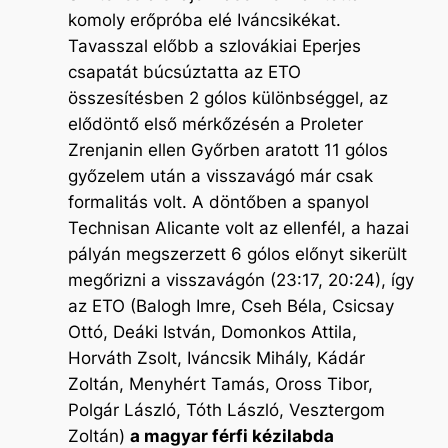
komoly erőpróba elé Iváncsikékat.
Tavasszal előbb a szlovákiai Eperjes
csapatát búcsúztatta az ETO
összesítésben 2 gólos különbséggel, az
elődöntő első mérkőzésén a Proleter
Zrenjanin ellen Győrben aratott 11 gólos
győzelem után a visszavágó már csak
formalitás volt. A döntőben a spanyol
Technisan Alicante volt az ellenfél, a hazai
pályán megszerzett 6 gólos előnyt sikerült
megőrizni a visszavágón (23:17, 20:24), így
az ETO (Balogh Imre, Cseh Béla, Csicsay
Ottó, Deáki István, Domonkos Attila,
Horváth Zsolt, Iváncsik Mihály, Kádár
Zoltán, Menyhért Tamás, Oross Tibor,
Polgár László, Tóth László, Vesztergom
Zoltán)
a magyar férfi kézilabda