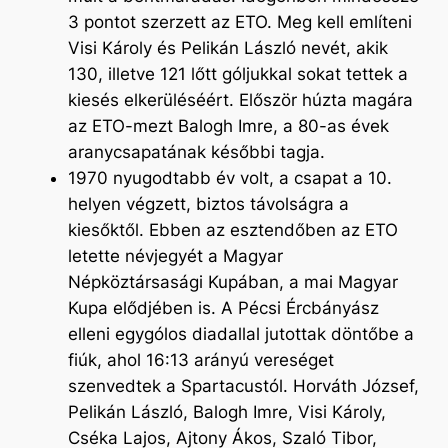
3 pontot szerzett az ETO. Meg kell említeni
Visi Károly és Pelikán László nevét, akik
130, illetve 121 lőtt góljukkal sokat tettek a
kiesés elkerüléséért. Először húzta magára
az ETO-mezt Balogh Imre, a 80-as évek
aranycsapatának későbbi tagja.
1970 nyugodtabb év volt, a csapat a 10.
helyen végzett, biztos távolságra a
kiesőktől. Ebben az esztendőben az ETO
letette névjegyét a Magyar
Népköztársasági Kupában, a mai Magyar
Kupa elődjében is. A Pécsi Ércbányász
elleni egygólos diadallal jutottak döntőbe a
fiúk, ahol 16:13 arányú vereséget
szenvedtek a Spartacustól. Horváth József,
Pelikán László, Balogh Imre, Visi Károly,
Cséka Lajos, Ajtony Ákos, Szaló Tibor,