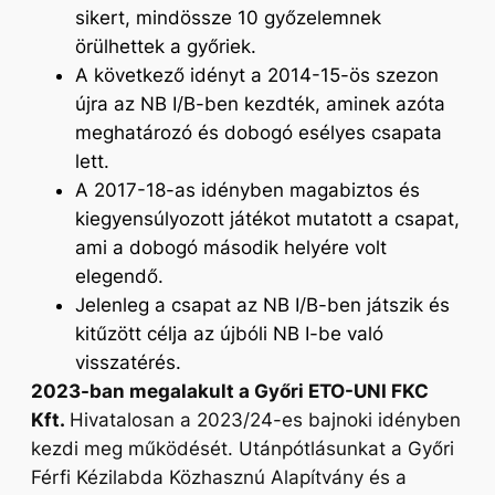
sikert, mindössze 10 győzelemnek
örülhettek a győriek.
A következő idényt a 2014-15-ös szezon
újra az NB I/B-ben kezdték, aminek azóta
meghatározó és dobogó esélyes csapata
lett.
A 2017-18-as idényben magabiztos és
kiegyensúlyozott játékot mutatott a csapat,
ami a dobogó második helyére volt
elegendő.
Jelenleg a csapat az NB I/B-ben játszik és
kitűzött célja az újbóli NB I-be való
visszatérés.
2023-ban megalakult a Győri ETO-UNI FKC
Kft.
Hivatalosan a 2023/24-es bajnoki idényben
kezdi meg működését. Utánpótlásunkat a Győri
Férfi Kézilabda Közhasznú Alapítvány és a