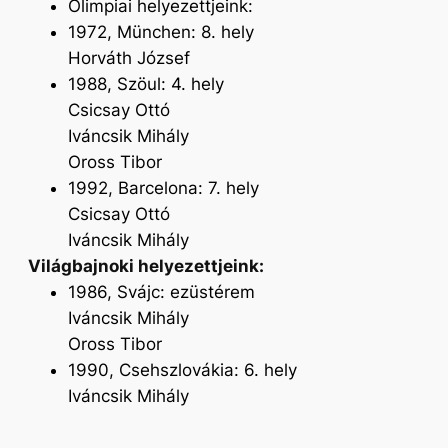
Olimpiai helyezettjeink:
1972, München: 8. hely
Horváth József
1988, Szöul: 4. hely
Csicsay Ottó
Iváncsik Mihály
Oross Tibor
1992, Barcelona: 7. hely
Csicsay Ottó
Iváncsik Mihály
Világbajnoki helyezettjeink:
1986, Svájc: ezüstérem
Iváncsik Mihály
Oross Tibor
1990, Csehszlovákia: 6. hely
Iváncsik Mihály