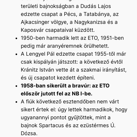
területi bajnokságban a Dudás Lajos
edzette csapat a Pécs, a Tatabánya, az
Ajkacsinger völgye, a Nagykanizsa és a
Kaposvár csapataival küzdött.
1950-ben harmadik lett az ETO, 1951-ben
pedig már aranyéremnek örülhetett.
A Lengyel Pál edzette csapat 1955-től már
csak kispályán játszott: a következő évtől
Kránitz István vette át a szakmai irányítást,
és új csapatot kezdett építeni.
1958-ban sikerült a bravúr: az ETO
először jutott fel az NB I-be.
A fiúk következő esztendőben nem várt
sikert értek el: úgy lettek harmadikok, hogy
ugyanannyi pontot gyűjtöttek, mint a
bajnok Spartacus és az ezüstérmes Ú.
Dózsa.