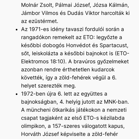
Molnár Zsolt, Pálmai József, Józsa Kálmán,
Jámbor Vilmos és Dudás Viktor harcolták ki
az ezüstérmet.
Az 1971-es idény tavaszi fordulói során a
rangadókon remekelt az ETO: legyőzte a
későbbi dobogós Honvédot és Spartacust,
sőt, leiskolázta a későbbi bajnokot is (ETO-
Elektromos 18:10). A bravúros győzelmeket
azonban rendre érthetetlen kudarcok
követték, így a zöld-fehérek végül a 6.
helyet szerezték meg.
1972-ben újra 6. lett az együttes a
bajnokságban, 4. helyig jutott az MNK-ban.
A müncheni ötkarikás játékokon a nemzeti
csapat tagjaként az első ETO-s kézilabda
olimpikon, a 157-szeres válogatott kapus,
Horváth József képviselte a zöld-fehér