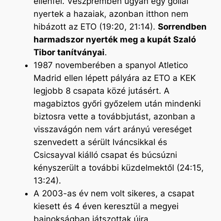
ellenfél. Veszprémben ugyan egy góllal
nyertek a hazaiak, azonban itthon nem
hibázott az ETO (19:20, 21:14).
Sorrendben
harmadszor nyerték meg a kupát Szaló
Tibor tanítványai
.
1987 novemberében a spanyol Atletico
Madrid ellen lépett pályára az ETO a KEK
legjobb 8 csapata közé jutásért. A
magabiztos győri győzelem után mindenki
biztosra vette a továbbjutást, azonban a
visszavágón nem várt arányú vereséget
szenvedett a sérült Iváncsikkal és
Csicsayval kiálló csapat és búcsúzni
kényszerült a további küzdelmektől (24:15,
13:24).
A 2003-as év nem volt sikeres, a csapat
kiesett és 4 éven keresztül a megyei
bajnokságban játszottak újra.