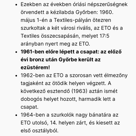
Ezekben az években óriási népszerűségnek
örvendett a kézilabda Győrben: 1960.
május 1-én a Textiles-pályán ötezren
szurkoltak a két városi rivális, az ETO és a
Textiles összecsapásán, melyet 17:5
arányban nyert meg az ETO.
1961-ben előre lépett a csapat: az előző
évi bronz után Győrbe került az
ezüstérem!
1962-ben az ETO a szorosan vett élmezőny
tagjaként az ötödik helyen végzett. A
következő esztendő (1963) aztán ismét
dobogós helyet hozott, harmadik lett a
csapat.
1964-ben a szurkolók nagy bánatára az
ETO utolsó, 14. helyen zárt, és kiesett az
első osztályból.