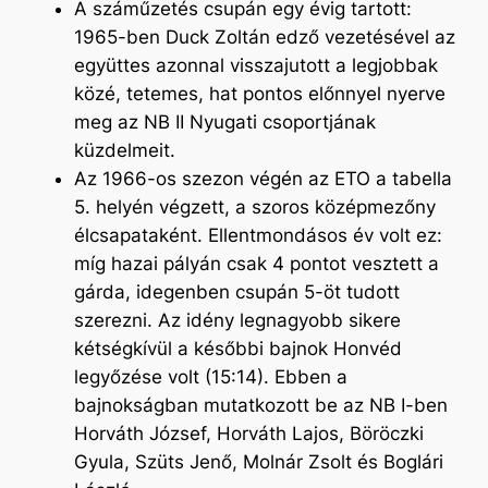
A száműzetés csupán egy évig tartott:
1965-ben Duck Zoltán edző vezetésével az
együttes azonnal visszajutott a legjobbak
közé, tetemes, hat pontos előnnyel nyerve
meg az NB II Nyugati csoportjának
küzdelmeit.
Az 1966-os szezon végén az ETO a tabella
5. helyén végzett, a szoros középmezőny
élcsapataként. Ellentmondásos év volt ez:
míg hazai pályán csak 4 pontot vesztett a
gárda, idegenben csupán 5-öt tudott
szerezni. Az idény legnagyobb sikere
kétségkívül a későbbi bajnok Honvéd
legyőzése volt (15:14). Ebben a
bajnokságban mutatkozott be az NB I-ben
Horváth József, Horváth Lajos, Böröczki
Gyula, Szüts Jenő, Molnár Zsolt és Boglári