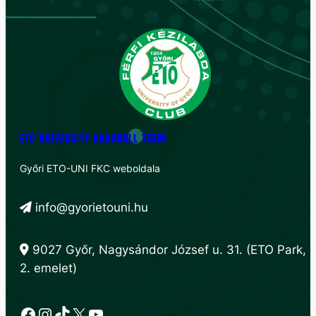
ETO UNIVERSITY HANDBALL TEAM
Győri ETO-UNI FKC weboldala
info@gyorietouni.hu
9027 Győr, Nagysándor József u. 31. (ETO Park,
2. emelet)
Facebook
Instagram
TikTok
X
YouTube