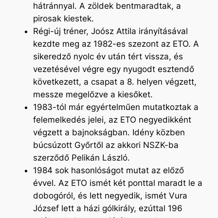
hátránnyal. A zöldek bentmaradtak, a
pirosak kiestek.
Régi-új tréner, Joósz Attila irányításával
kezdte meg az 1982-es szezont az ETO. A
sikeredző nyolc év után tért vissza, és
vezetésével végre egy nyugodt esztendő
következett, a csapat a 8. helyen végzett,
messze megelőzve a kiesőket.
1983-tól már egyértelműen mutatkoztak a
felemelkedés jelei, az ETO negyedikként
végzett a bajnokságban. Idény közben
búcsúzott Győrtől az akkori NSZK-ba
szerződő Pelikán László.
1984 sok hasonlóságot mutat az előző
évvel. Az ETO ismét két ponttal maradt le a
dobogóról, és lett negyedik, ismét Vura
József lett a házi gólkirály, ezúttal 196