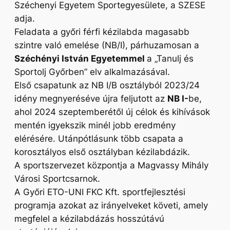
Széchenyi Egyetem Sportegyesülete, a SZESE
adja.
Feladata a győri férfi kézilabda magasabb
szintre való emelése (NB/I), párhuzamosan a
Széchényi István Egyetemmel
a „Tanulj és
Sportolj Győrben” elv alkalmazásával.
Első csapatunk az NB I/B osztályból 2023/24
idény megnyeréséve újra feljutott az
NB I-
be,
ahol 2024 szeptemberétől új célok és kihívások
mentén igyekszik minél jobb eredmény
elérésére. Utánpótlásunk több csapata a
korosztályos első osztályban kézilabdázik.
A sportszervezet központja a Magvassy Mihály
Városi Sportcsarnok.
A Győri ETO-UNI FKC Kft. sportfejlesztési
programja azokat az irányelveket követi, amely
megfelel a kézilabdázás hosszútávú