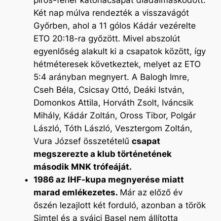
piros-fehér katonacsapat diadalmaskodott.
Két nap múlva rendezték a visszavágót
Győrben, ahol a 11 gólos Kádár vezérelte
ETO 20:18-ra győzött. Mivel abszolút
egyenlőség alakult ki a csapatok között, így
hétméteresek következtek, melyet az ETO
5:4 arányban megnyert. A Balogh Imre,
Cseh Béla, Csicsay Ottó, Deáki István,
Domonkos Attila, Horváth Zsolt, Iváncsik
Mihály, Kádár Zoltán, Oross Tibor, Polgár
László, Tóth László, Vesztergom Zoltán,
Vura József összetételű
csapat
megszerezte a klub történetének
második MNK trófeáját.
1986 az IHF-kupa megnyerése miatt
marad emlékezetes.
Már az előző év
őszén lezajlott két forduló, azonban a török
Simtel és a svájci Basel nem állította