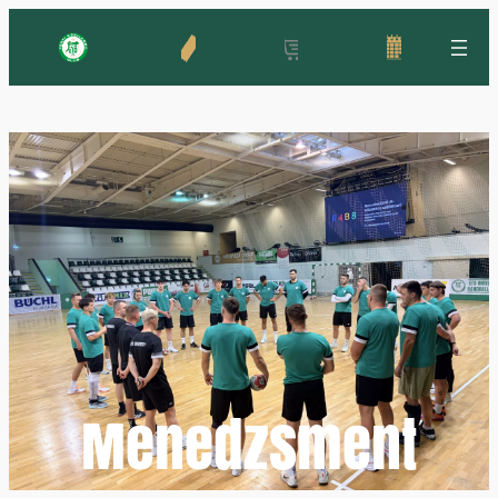
Ugrás
a
tartalomhoz
Menedzsment